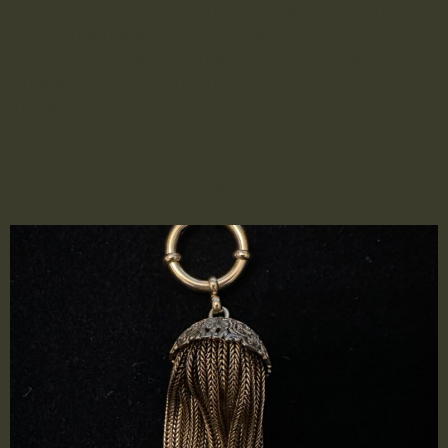
mit verzierten Elementen und einem stilvollen
Quastenanhänger, ist sie ein ausdrucksstarkes
Accessoire mit Boho-Charme und zeitlosem
Charakter – perfekt für individuelle Looks mit
Vintage-Flair.
2502031 – Vintage-
Quastenanhänger