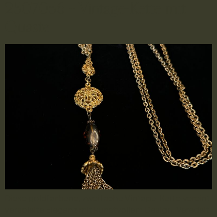
2507056 – Vintage-Kette mit
Quaste
Diese goldfarbene, zweifache Vintage-Kette vereint
verspielte Eleganz mit kunstvollem Design. Veredelt