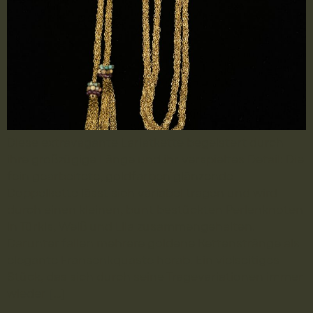
Diese extravagante Lariatkette begeistert durch
ihre großzügige Länge und ihr verspieltes Detail: Die
fein gearbeitete, goldfarben glänzende
Doppelkette lässt sich variabel tragen und wird
durch einen kleinen, bunt bestückten Perlenknoten
in Türkis, Weiß und Lila zusammengehalten.
Darunter fallen mehrere goldene Kettenstränge als
elegante Fransenkquaste herab. Ein vielseitiges
Stück, das sich durch seine Tragevariationen immer
wieder […]