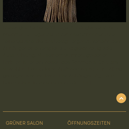
Dieser goldfarbene Vintage-Anhänger verströmt
charmante Eleganz und zeitlose Schönheit. Die
feine Quaste, die das Design ergänzt, verleiht dem
Anhänger eine verspielte und gleichzeitig edle
Ausstrahlung. Mit seinem warmen, goldenen
Farbton ist er ein vielseitiges Schmuckstück, das
sowohl zu besonderen Anlässen als auch im Alltag
getragen werden kann. Der Anhänger fügt sich
harmonisch in verschiedene Outfits […]
GRÜNER SALON
ÖFFNUNGSZEITEN