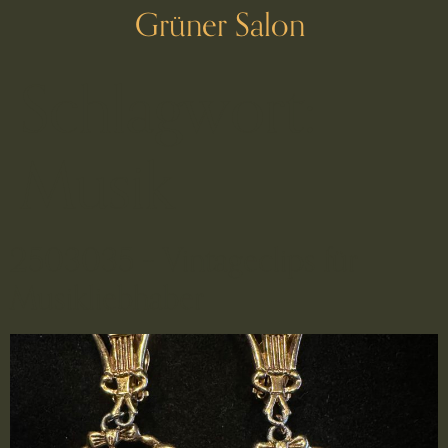
Grüner Salon
Schlagwort:
Musik
2503035 – Vintageclips für
Musikliebhaber