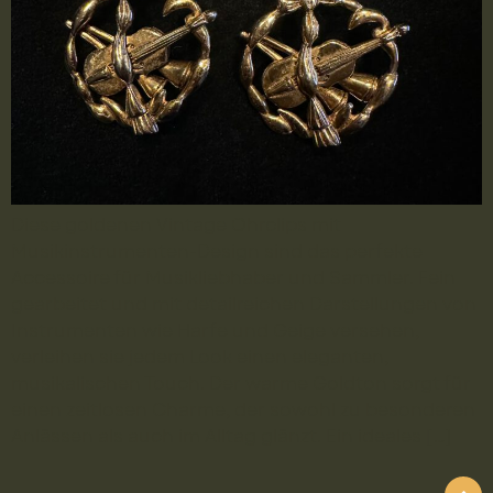
Diese goldenen Vintage Ohrclips mit
Musikinstrumenten-Design sind das perfekte
Accessoire für Musikliebhaber und Sammler. Fein
gearbeitet und mit detailreichen Darstellungen von
Instrumenten wie Harfe und Geige versehen,
verleihen sie jedem Look einen eleganten,
musikalischen Touch. Der warme Goldton sorgt für
einen zeitlosen Charme, der sowohl zu besonderen
Anlässen als auch im Alltag glänzt. Ein ideales […]