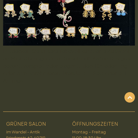
Entdecken Sie unsere liebevoll kuratierte Auswahl
an Mini-Ohrringen in unterschiedlichsten Designs –
dezent, verspielt oder elegant. Ideal für jeden Tag
oder zum Kombinieren. Preis laut Etikett oder auf
Anfrage.
GRÜNER SALON
ÖFFNUNGSZEITEN
im Wandel – Antik
Montag – Freitag
Friedenstr. 62, 40219
11:00-18:30 Uhr