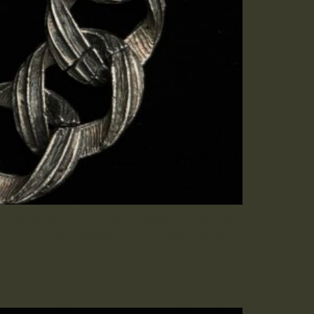
 dunkler Optik und den charakteristischen
963 – Los Angeles 1968 – Liberty for all“