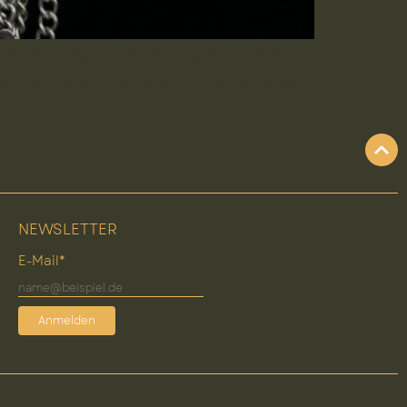
 dem mehrere Kettenstränge mit kleinen
des Medaillons verleiht ihr einen edlen,
NEWSLETTER
E-Mail*
Anmelden