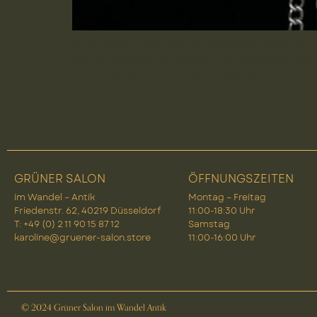
Auffällige, mehrreihige Silberkette mit e
weißen Perlen als Abschluss herabhängen.
orientalisch inspirierten Charakter. Ein 
GRÜNER SALON
ÖFFNUNGSZEITEN
im Wandel – Antik
Montag – Freitag
Friedenstr. 62, 40219 Düsseldorf
11:00-18:30 Uhr
T: +49 (0) 2 11 90 15 87 12
Samstag
karoline@gruener-salon.store
11:00-16:00 Uhr
© 2024 Grüner Salon im Wandel Antik