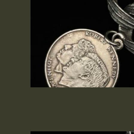
Dieses markante Vintage-Armband besticht
Steg-Verschluss. Als besonderer Blickfang 
daran – ein Sammlerstück mit historisc
2606006 – Vintage-Kette 