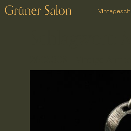
Grüner Salon
Vintagesc
Schlagwort:
M
2608008 – Vintage-Armban