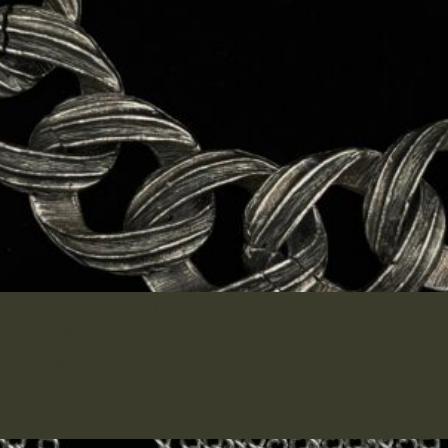
 durch seine kräftigen, texturierten Kettenglieder in
baumelt ein Gedenk-Medaillon mit der Inschrift „Dallas 1
hem Bezug und unverwechselbarem Charakter.
mit einem großen Medaillon