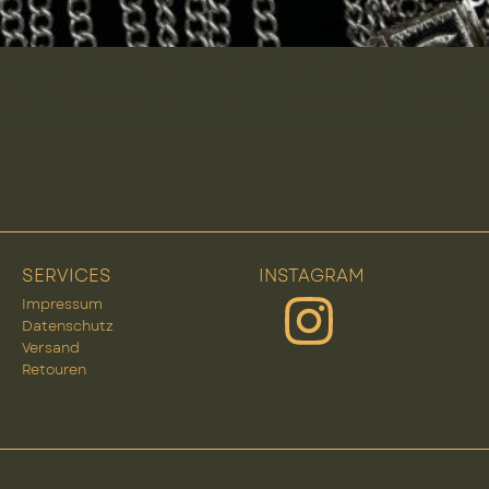
inem quadratischen Filigran-Medaillon in der Mitte, aus
 Das aufwendig gearbeitete Ranken- und Blütenmuster 
ausdrucksstarkes Schmuckstück für festliche Anlässe.
SERVICES
INSTAGRAM
Impressum
Datenschutz
Versand
Retouren