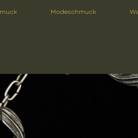
hmuck
Modeschmuck
Wa
edaillon
d mit JFK-Medaillon