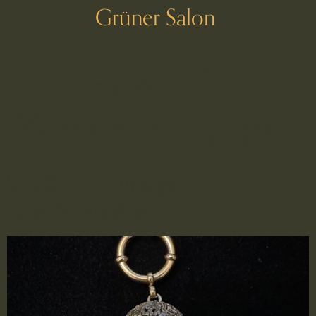
Grüner Salon
Schlagwort:
Kettenanhänger
2502031 – Vintage-
Quastenanhänger