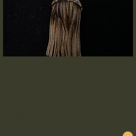
Dieser goldfarbene Vintage-Anhänger verströmt
charmante Eleganz und zeitlose Schönheit. Die
feine Quaste, die das Design ergänzt, verleiht dem
Anhänger eine verspielte und gleichzeitig edle
Ausstrahlung. Mit seinem warmen, goldenen
Farbton ist er ein vielseitiges Schmuckstück, das
sowohl zu besonderen Anlässen als auch im Alltag
getragen werden kann. Der Anhänger fügt sich
harmonisch in verschiedene Outfits […]