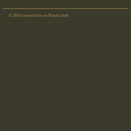
© 2024 Grüner Salon im Wandel Antik