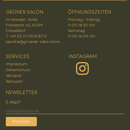
GRÜNER SALON
ÖFFNUNGSZEITEN
im Wandel – Antik
Montag – Freitag
Friedenstr. 62, 40219
11:00-18:30 Uhr
Düsseldorf
Samstag
T: +49 (0) 2 11 90 15 87 12
11:00-16:00 Uhr
karoline@gruener-salon.store
SERVICES
INSTAGRAM
Impressum
Datenschutz
Versand
Retouren
NEWSLETTER
E-Mail*
Anmelden