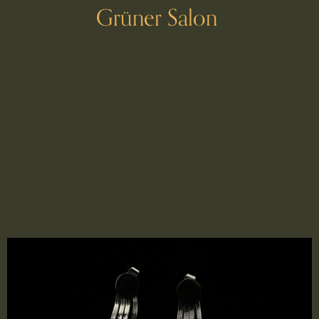
Grüner Salon
Schlagwort:
Elegant
2606053 – Lange fließende
Ohrringe