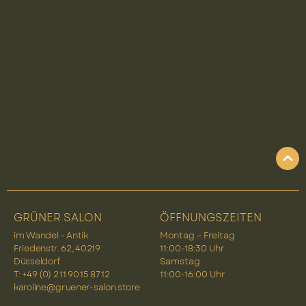
Ein fein arrangierter Cluster aus marquise- und
tropfenförmigen dunkelblauem Kristallen, ergänzt
durch klare Rundkristalle in silberfarbener Fassung,
bildet den eleganten Aufsatz. Darunter hängt ein
großer, rechteckiger dunkelblauer Kristall mit
intensiver Facettierung – am unteren Abschluss
wiederholt sich das Cluster-Motiv aus blauen und
[…]
GRÜNER SALON
ÖFFNUNGSZEITEN
im Wandel – Antik
Montag – Freitag
Friedenstr. 62, 40219
11:00-18:30 Uhr
Düsseldorf
Samstag
T: +49 (0) 2 11 90 15 87 12
11:00-16:00 Uhr
karoline@gruener-salon.store