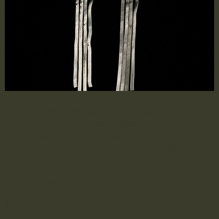
Diese minimalistischen Ohrhänger bestechen
durch ihre klare, moderne Formensprache: Eine
schlichte, runde Scheibe in Silber bildet den
Aufsatz, aus dem mehrere lange, flache
Schlangenketten in gestufter Länge elegant
herabfallen. Der silbrige Glanz der breiten Ketten
setzt bei jeder Bewegung fließende Lichtreflexe.
Reduziert, wirkungsvoll und zeitgemäß – ein
Statement-Stück für alle, die elegante Schlichtheit
lieben.