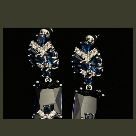
2606042 – Glamouröse
tiefblaue Ohrringe
Diese imposanten Ohrhänger bestechen durch ihr
tiefes, dunkles Blau und ihr vielschichtiges Design: