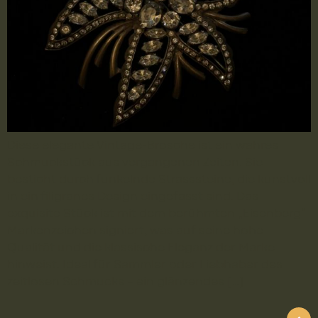
Diese elegante Vintage-Brosche ist ein wahres
Schmuckstück aus vergangenen Zeiten. Sie
besticht durch funkelnde Strasssteine, die kunstvoll
in ein filigranes Design eingefasst sind. Das
exquisite Stück ist mit dem berühmten „Eisenberg“-
Markenzeichen signiert, was auf seine hohe
Qualität und die klassische Eleganz der Marke
hinweist. Ideal für Sammler oder Liebhaber des
zeitlosen Schmucks – ein glänzendes […]