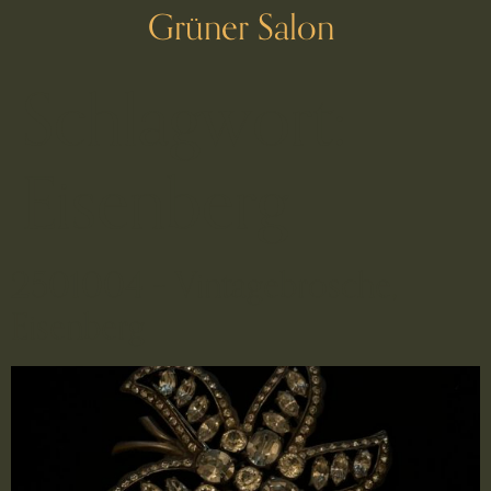
Grüner Salon
Schlagwort:
Eisenberg
2501004 – Vintagebrosche,
Eisenberg