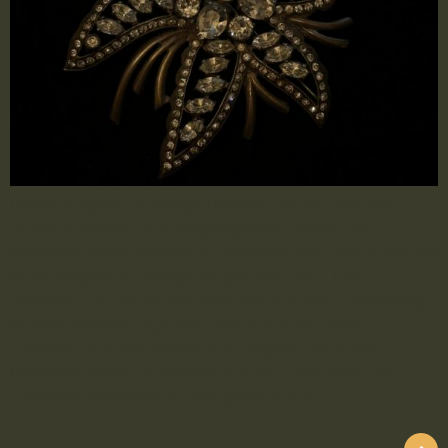
Diese elegante Vintage-Brosche ist ein wahres
Schmuckstück aus vergangenen Zeiten. Sie
besticht durch funkelnde Strasssteine, die kunstvoll
in ein filigranes Design eingefasst sind. Das
exquisite Stück ist mit dem berühmten „Eisenberg“-
Markenzeichen signiert, was auf seine hohe
Qualität und die klassische Eleganz der Marke
hinweist. Ideal für Sammler oder Liebhaber des
zeitlosen Schmucks – ein glänzendes […]