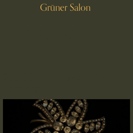
Grüner Salon
Schlagwort:
Eisen
2501004 – Vintagebrosche,
Eisenberg