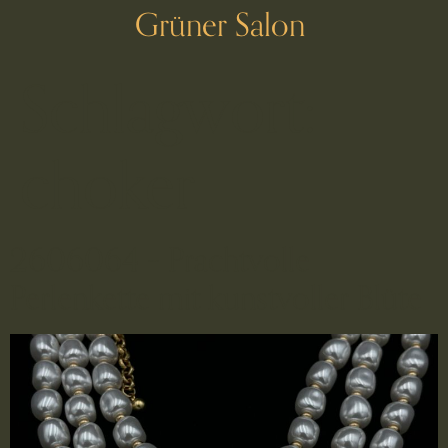
Grüner Salon
Schlagwort:
choker
2606064 – Prachtvolle
Perlenkette mit kunstvoller Blüte