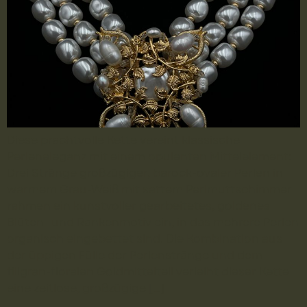
Diese prachtvolle Kette vereint klassische
Perleneleganz mit einem opulenten Mittelelement:
Drei Stränge großzügiger, barock-ovaler Perlen in
warmem Grau-Weiß mit sattem Perlmuttschimmer
rahmen ein kunstvoller gearbeitetes, goldenes
Blüten- und Rankenmotiv ein, in das mehrere Perlen
organisch eingebettet sind. Die Kombination aus
der üppigen Fülle der Perlenstränge und dem
filigran-floralen Goldmittelteil verleiht dieser Kette
eine zeitlose, großzügige […]