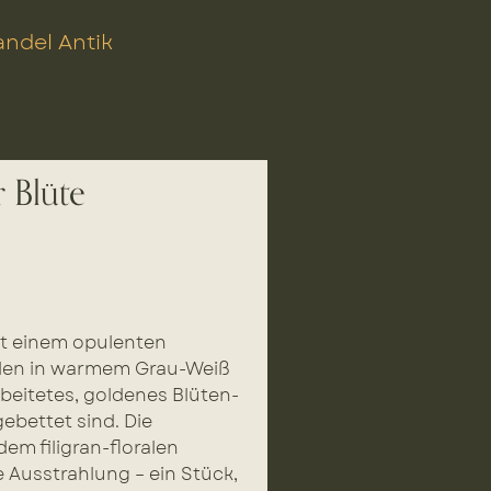
ndel Antik
r Blüte
mit einem opulenten
erlen in warmem Grau-Weiß
beitetes, goldenes Blüten-
ebettet sind. Die
em filigran-floralen
ge Ausstrahlung – ein Stück,