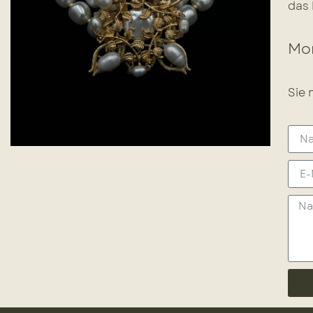
das 
Mor
Sie 