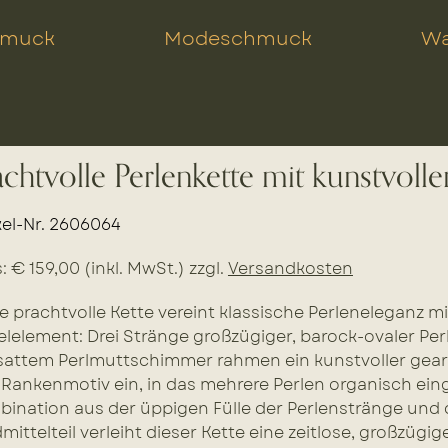
hmuck
Modeschmuck
Wa
achtvolle Perlenkette mit kunstvolle
kel-Nr. 2606064
s: € 159,00 (inkl. MwSt.) zzgl.
Versandkosten
e prachtvolle Kette vereint klassische Perleneleganz 
elelement: Drei Stränge großzügiger, barock-ovaler P
sattem Perlmuttschimmer rahmen ein kunstvoller gear
Rankenmotiv ein, in das mehrere Perlen organisch eing
ination aus der üppigen Fülle der Perlenstränge und d
mittelteil verleiht dieser Kette eine zeitlose, großzügi