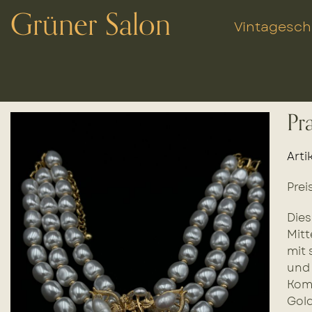
Grüner Salon
Vintagesc
Pr
Arti
Prei
Dies
Mitt
mit 
und 
Komb
Gold