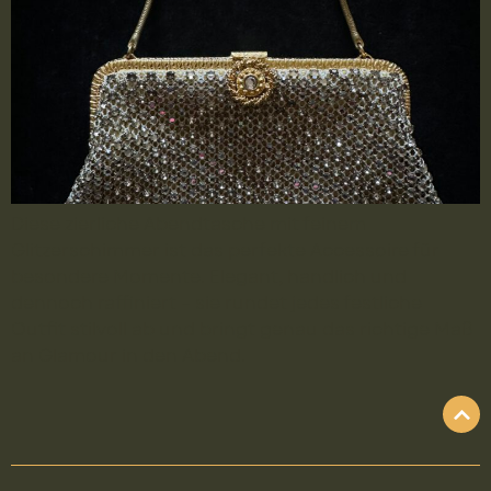
Diese zierliche Abendtasche mit feinem
Glitzerschimmer ist das perfekte Accessoire für
besondere Momente. Elegant, handlich und
dennoch raffiniert – sie rundet jedes festliche
Outfit stilvoll ab und bringt genau das richtige Maß
an Glamour in den Abend.