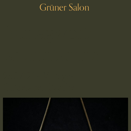
Grüner Salon
Schlagwort:
abendtasche
2507121 – Vintage-
Glitzerabendtasche