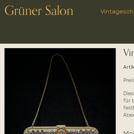
Grüner Salon
Vintagesc
Vi
Arti
Prei
Dies
für 
fest
Abe
Mor