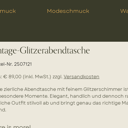
hmuck
Modeschmuck
Wa
ntage-Glitzerabendtasche
kel-Nr. 2507121
s: € 89,00 (inkl. MwSt.) zzgl.
Versandkosten
e zierliche Abendtasche mit feinem Glitzerschimmer is
besondere Momente. Elegant, handlich und dennoch raff
liche Outfit stilvoll ab und bringt genau das richtige 
nd.
e is more!