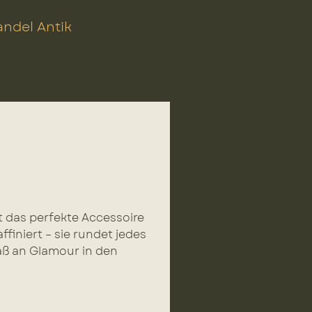
ndel Antik
t das perfekte Accessoire
iniert – sie rundet jedes
Maß an Glamour in den