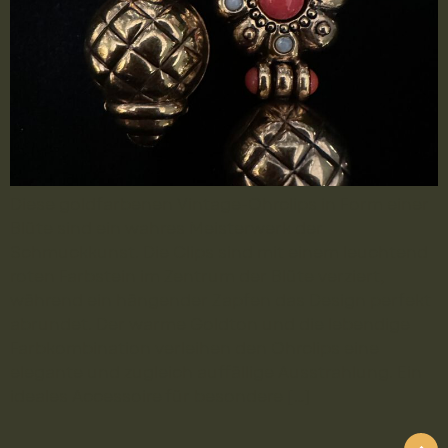
Diese goldfarbenen Vintage-Ohrclips in Form einer
Blüte sind ein wahres Meisterwerk der
Schmuckkunst. Die Clips sind mit einem leuchtend
roten Farbstein im Zentrum der Blüte verziert,
während ein hängender Zapfen das Design perfekt
abrundet. Der warme Goldton und die lebendige
Farbkombination verleihen den Ohrclips eine
elegante und zugleich auffällige Ausstrahlung. Ein
ideales Accessoire für besondere […]