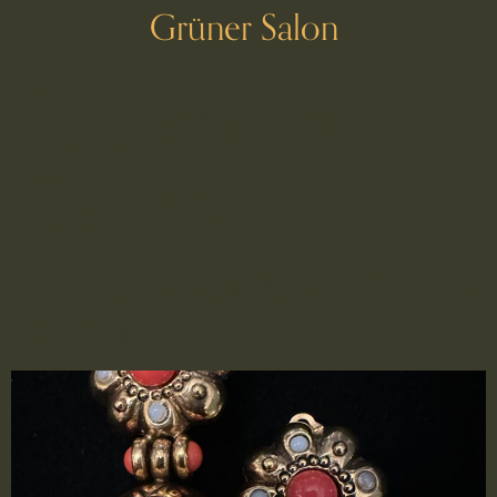
Grüner Salon
Schlagwort:
Zapfen
2502055 – Rote Blüten-Ohrclips
mit Zapfen