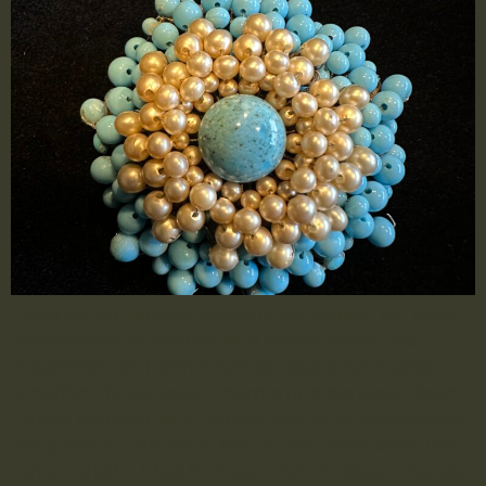
Diese runde Vintage-Brosche verzaubert mit ihren
türkisfarbenen Steinen und zarten Perlen, die
zusammen ein harmonisches, elegantes Design
schaffen. Ihr zeitloser Charme und die lebendigen
Farben machen sie zu einem perfekten Accessoire,
das jedem Outfit einen Hauch von Raffinesse und
Farbe verleiht. Ideal für besondere Anlässe oder als