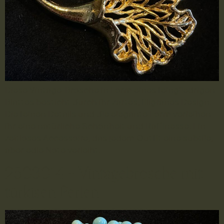
Diese Vintage-Brosche in Form eines feingliedrigen
Blattes besticht durch ihr zartes, filigranes Design.
Die feinen Details und die elegante Form verleihen
ihr eine natürliche Schönheit und Raffinesse. Ein
zeitloses Accessoire, das jedem Outfit eine subtile,
aber edle Note verleiht.
2503014 – Vintagebrosche mit
türkisen Perlen