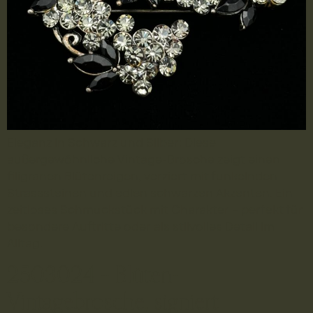
Eleganz in Schwarz und Silber: Diese
außergewöhnliche Vintage-Brosche zeigt einen
filigranen Blütenreigen, verziert mit funkelnden
Strasssteinen und edlen schwarzen Akzenten. Ein
zeitloses Schmuckstück mit Charakter – perfekt für
besondere Auftritte oder als stilvolles Detail im
Alltag.
2503024 – Blüten-
Vintagebrosche, signiert