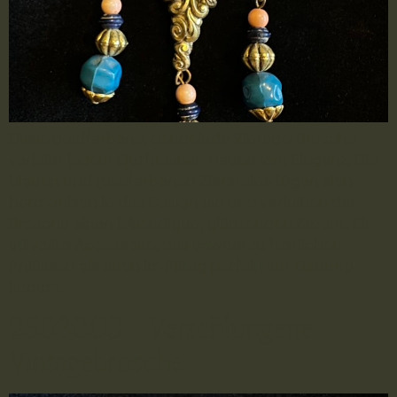
Diese goldfarbene, pendelnde Vintage-Brosche
verleiht jedem Outfit einen Hauch von Eleganz. Die
blauen und roséfarbenen Ziersteine fügen sich
harmonisch in das Design ein und verleihen der
Brosche einen lebendigen, glänzenden Akzent. Ein
stilvolles Accessoire, das sowohl zu festlichen
Anlässen als auch im Alltag perfekt zur Geltung
kommt.
2503003 – Verschlungene
Vintagebrosche