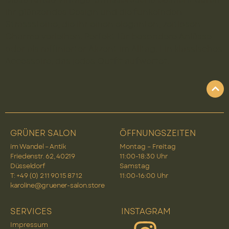
ihr glänzendes Design und die funkelnden
Strasssteine, die ihr einen eleganten, zeitlosen
Charme verleihen. Perfekt für besondere Anlässe
oder als raffinierter Akzent im Alltag. Ein klassisches
Accessoire, das jedes Outfit aufwertet.
GRÜNER SALON
ÖFFNUNGSZEITEN
im Wandel – Antik
Montag – Freitag
Friedenstr. 62, 40219
11:00-18:30 Uhr
Düsseldorf
Samstag
T: +49 (0) 2 11 90 15 87 12
11:00-16:00 Uhr
karoline@gruener-salon.store
SERVICES
INSTAGRAM
Impressum