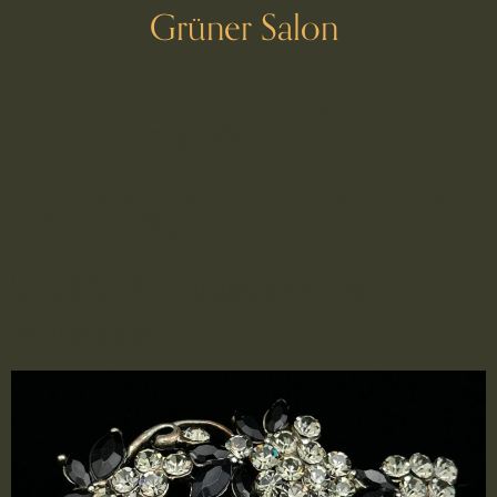
Grüner Salon
Schlagwort:
Vintagebrosche
2508019 – Strassbrosche
Blütenreigen