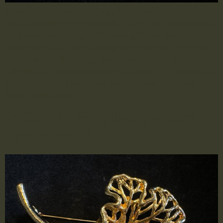
Diese goldfarbene Vintage-Brosche in
fantasievoller Form besticht durch ihr einzigartiges
und kreatives Design. Mit ihrer glänzenden
Oberfläche und der außergewöhnlichen Form wird
sie zu einem Blickfang, der jedem Outfit eine
stilvolle und individuelle Note verleiht. Ein perfektes
Accessoire für Liebhaber besonderer, zeitloser
Schmuckstücke.
2503017 – Feingliedriges Blatt,
Vintagebrosche