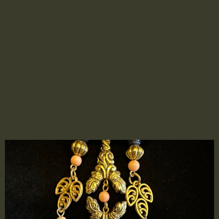
beweglichen Schweif kombiniert zeitlose Eleganz
mit einem verspielten Detail. Die funkelnden
Strasssteine glitzern in jeder Bewegung, während
der schwingende Schweif der Brosche zusätzlichen
Charme verleiht. Ein außergewöhnliches
Accessoire, das jedes Outfit mit einem Hauch von
Glamour und Raffinesse bereichert.
2503012 – Farbige
Vintagebrosche