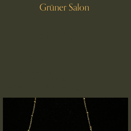
Grüner Salon
Schlagwort:
vergissmeinnicht
2502009 – Vergissmeinnicht-
Kette in rosé oder aqua