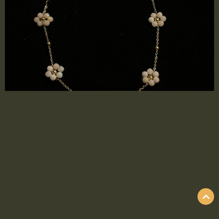
Diese zarte Kette verleiht jedem Look eine feine,
florale Note. Sie besteht aus feinen
Vergissmeinnichtblüten, die in zarten Rosé- oder
Aqua-Tönen schimmern und sanft im Licht
erstrahlen. Perfekt für romantische Akzente oder
als besonderes Geschenk – die Kette ist ein zarter
Begleiter für jede Gelegenheit.