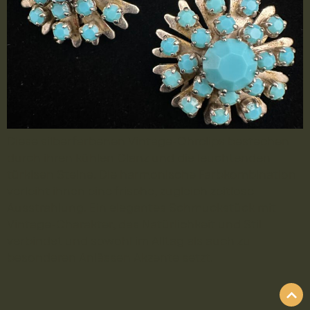
Diese silberfarbenen Vintage-Ohrclips bestechen
durch ihren kühlen Glanz und die leuchtenden
türkisen Steine. Die harmonische Farbkombination
verleiht ihnen eine frische, zugleich zeitlose
Ausstrahlung. Ein elegantes Schmuckstück mit
Vintage-Charakter, das Natürlichkeit und Stil
verbindet und sowohl im Alltag als auch zu
besonderen Anlässen Akzente setzt.