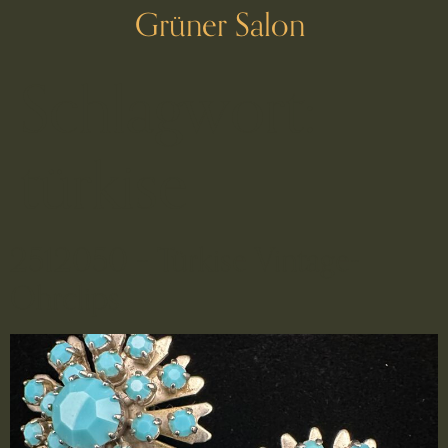
Grüner Salon
Schlagwort:
türkise
2512050 – Türkise Vintage-
Ohrclips