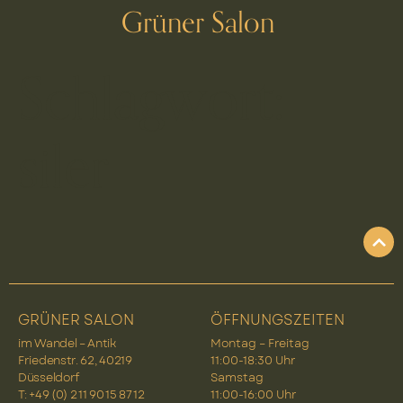
Grüner Salon
Schlagwort:
siler
GRÜNER SALON
ÖFFNUNGSZEITEN
im Wandel – Antik
Montag – Freitag
Friedenstr. 62, 40219
11:00-18:30 Uhr
Düsseldorf
Samstag
T: +49 (0) 2 11 90 15 87 12
11:00-16:00 Uhr