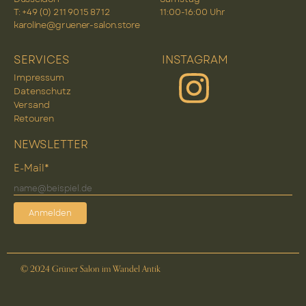
T: +49 (0) 2 11 90 15 87 12
11:00-16:00 Uhr
karoline@gruener-salon.store
SERVICES
INSTAGRAM
Impressum
Datenschutz
Versand
Retouren
NEWSLETTER
E-Mail*
Anmelden
© 2024 Grüner Salon im Wandel Antik