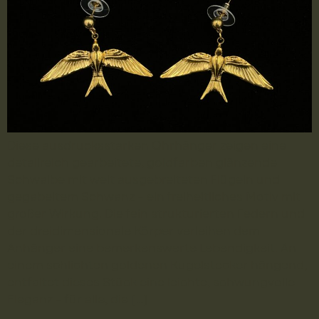
Diese ausdrucksstarken Ohrhänger zeigen eine
detailreich gearbeitete, goldfarben glänzende
Schwalbe mit weit ausgebreiteten Flügeln und
gegabeltem Schwanz – ein freiheitliches Motiv mit
großer Wirkung. Die fein strukturierten Federn und
der dreidimensionale Körper verleihen dem
Anhänger eine bemerkenswerte Lebendigkeit. An
einem schlichten goldenen Kugelstecker hängend,
entfaltet dieses Stück eine leichte, schwungvolle
Eleganz – für alle, die […]