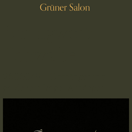
Grüner Salon
Schlagwort:
Schwalbe
2606049 – Ohrhänger mit
goldenem Vogel-Anhänger