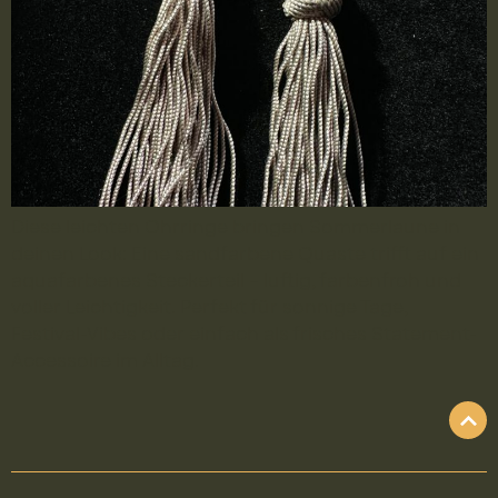
Diese leichten Ohrringe bringen Sommerlaune in
deinen Look: Eine sandfarbene Quaste trifft auf ein
aquafarbenes Steckerteil – luftig, farbenfroh und
voller Leichtigkeit. Perfekt für sonnige Tage,
Festival-Vibes oder einfach als frisches Statement-
Accessoire im Alltag.