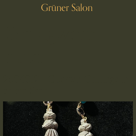
Grüner Salon
Schlagwort:
sand
2504012 – Quasten-Ohrringe in
edlem Sand