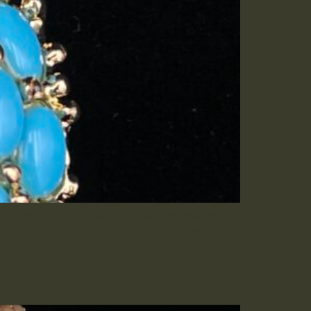
n in goldener Fassung. Eine sommerlich
s sitzt bequem und ist auch ohne Ohrloch