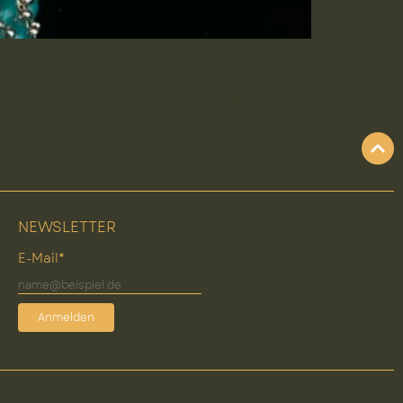
ne besondere Ausstrahlung verleihen. Die
 einem echten Blickfang – perfekt für
m, Rosé, Nude, Pink, Acqua und Türkis.
NEWSLETTER
E-Mail*
Anmelden