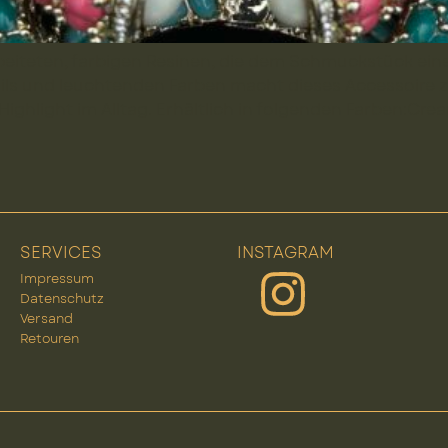
gearbeiteten, farbigen Resinen, die dem Schmuckstück ei
ls und leuchtenden Farben macht dieses Accessoire zu
ghlight im Alltag. Erhältlich in folgenden Farben:Crea
SERVICES
INSTAGRAM
Impressum
Datenschutz
Versand
Retouren