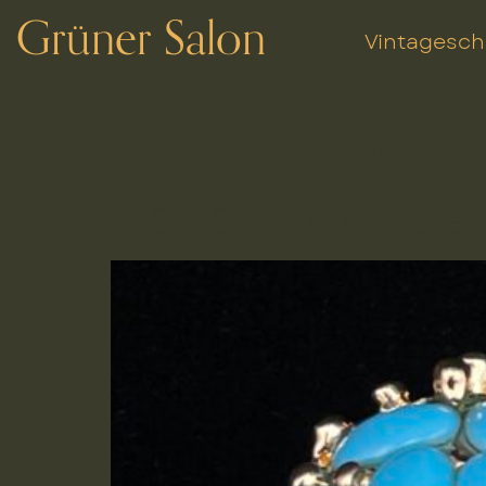
Grüner Salon
Vintagesc
Schlagwort:
R
2605008 – Türkisfarbene 