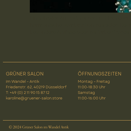
Ein stilvoller Armreif, verziert mit fein 
harmonische Kombination aus edlen Detai
besondere Anlässe oder als farbenfrohes Hi
GRÜNER SALON
ÖFFNUNGSZEITEN
im Wandel – Antik
Montag – Freitag
Friedenstr. 62, 40219 Düsseldorf
11:00-18:30 Uhr
T: +49 (0) 2 11 90 15 87 12
Samstag
karoline@gruener-salon.store
11:00-16:00 Uhr
© 2024 Grüner Salon im Wandel Antik