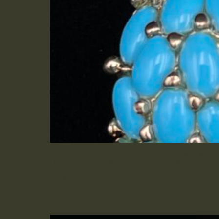
Klassische Clipohrringe in halbkugeliger
frische Farbe, die sowohl zum Alltag als
tragbar.
2605001 – Statement Armre