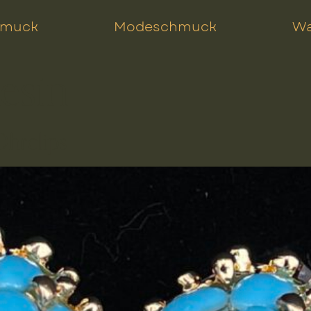
hmuck
Modeschmuck
Wa
esin
Ohrclips