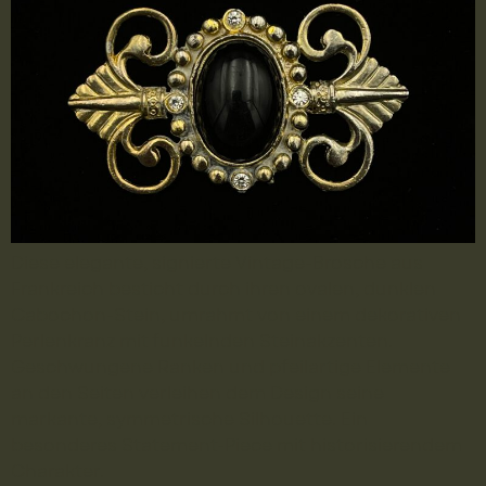
Diese elegante, signierte Vintage-Brosche aus
Frankreich besticht durch ihren ovalen, dunklen
Cabochon-Stein, umrahmt von einem dekorativen
Perlenkranz mit funkelnden Steinakzenten.
Geschwungene Ranken und pfeilartige Elemente
an den Seiten verleihen dem Design seine
markante, symmetrische Silhouette. Ein
besonderes Statement-Piece mit historisierendem
Charakter.