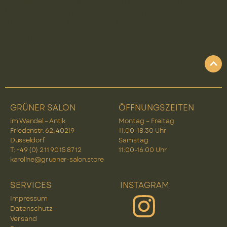
Verzierungen und zeitlosem Charme. Ein stilvolles
Accessoire für besondere Anlässe – oder als
Statement im Alltag.
GRÜNER SALON
ÖFFNUNGSZEITEN
im Wandel – Antik
Montag – Freitag
Friedenstr. 62, 40219
11:00-18:30 Uhr
Düsseldorf
Samstag
T: +49 (0) 2 11 90 15 87 12
11:00-16:00 Uhr
karoline@gruener-salon.store
SERVICES
INSTAGRAM
Impressum
Datenschutz
Versand