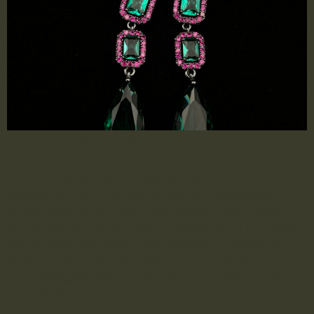
Diese farbenfrohen Ohrhänger begeistern durch
ihr lebendiges Farbenspiel: Drei gestufte,
rechteckige grüne Kristalle, jeweils von einem
funkelnden Rahmen aus pinken Rundkristallen
eingefasst, führen das Auge elegant nach unten –
wo ein großer, facettierter Tropfenkristall in sattem
Dunkelgrün den krönenden Abschluss bildet. Die
kontrastreiche Kombination aus leuchtendem Grün
und kräftigem Pink verleiht diesen Ohrringen eine
spielerische […]