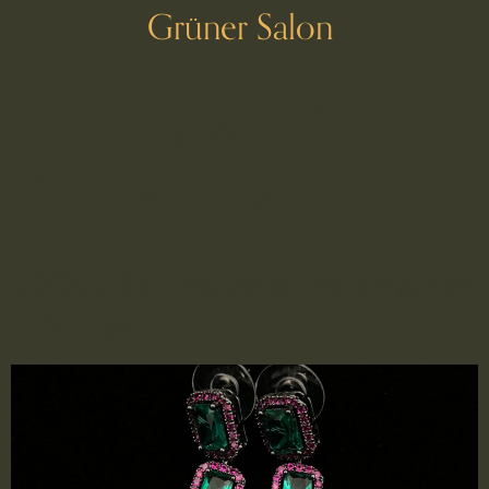
Grüner Salon
Schlagwort:
Ohrstecker
2606035 – Farbenfrohe elegante
Ohrringe