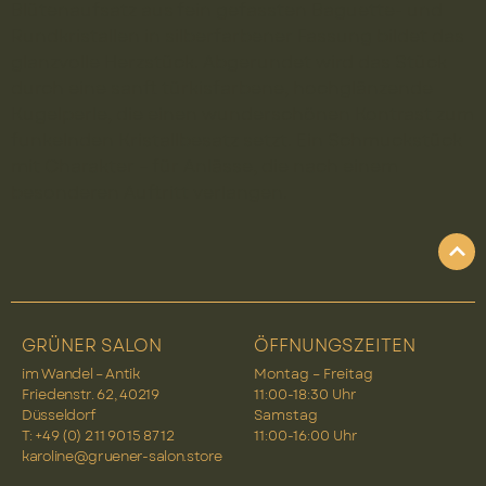
Blütenaufsatz aus fein gefassten Baguette- und
Rundkristallen in silberfarbener Fassung bildet das
glanzvolle Herzstück. Abgerundet wird das Stück
durch eine sanft türkisfarbene, hochglänzende
Kugelperle, die einen wunderschönen Kontrast zum
funkelnden Kristallbesatz setzt. Ein Schmuckstück
mit Charakter – für Anlässe, die nach einem
besonderen Auftritt verlangen.
GRÜNER SALON
ÖFFNUNGSZEITEN
im Wandel – Antik
Montag – Freitag
Friedenstr. 62, 40219
11:00-18:30 Uhr
Düsseldorf
Samstag
T: +49 (0) 2 11 90 15 87 12
11:00-16:00 Uhr
karoline@gruener-salon.store