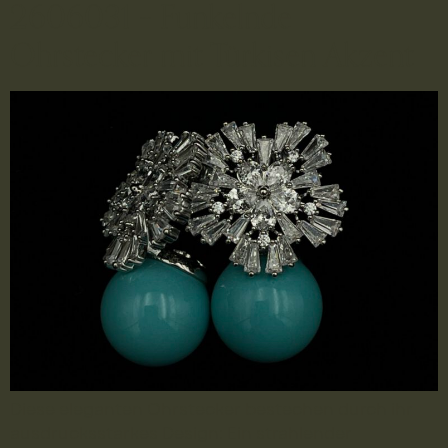
2606031 – Funkelnde
Ohrstecker mit Türkisen Akzent
Diese eleganten Ohrstecker bestechen durch ihr
ausdrucksstarkes Design: Ein strahlender