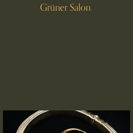
Grüner Salon
Schlagwort:
mondstein
2511041 – Vergoldeter
Rosenquarz-Armreif mit
passendem Ring