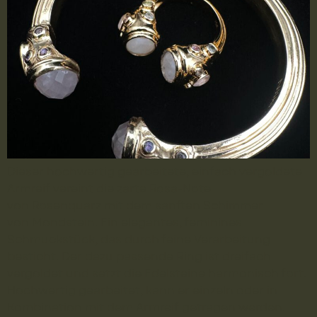
Dieser hochwertig gearbeitete, einfach vergoldete
Armreif vereint die zarte Rosa-Note
von Rosenquarz mit dem sanften Schimmer
von Mondstein. Ein elegantes, feminines
Schmuckstück, das durch feine Verarbeitung
besticht. Der dazu passende Ring ist dreifach
vergoldet und setzt die Edelsteine harmonisch fort.
Hochwertig gearbeitet, kann er einzeln oder in
Kombination mit dem Armreif getragen werden.