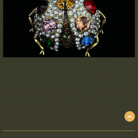
Charmante Brosche in Form eines Marienkäfers in
Goldoptik, dicht besetzt mit weißen Steinen und
bunten Akzentsteinen in Rot, Blau, Grün, Rosa und
Orange. Ein verspieltes, farbenfrohes Accessoire
das sich wunderbar an Jacken oder Mänteln
befestigen lässt und immer ein Lächeln zaubert.