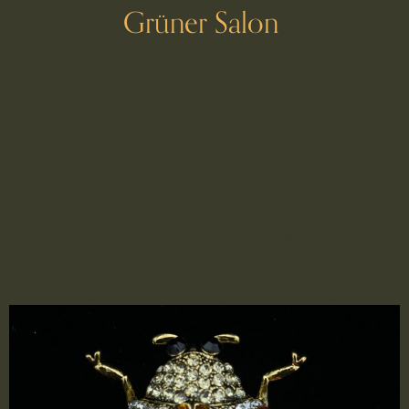
Grüner Salon
Schlagwort:
Marienkäfer
2605026 – Bunte Marienkäfer-
Brosche