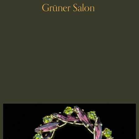
Grüner Salon
Schlagwort:
magenta
2508032 – Runde Vintage-
Brosche in Magenta-Grün