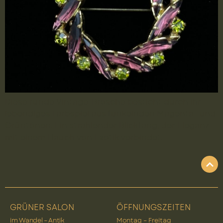
Diese runde Vintage-Brosche besticht durch ihr
lebendiges Farbspiel aus funkelnden Magenta- und
Grüntönen. Ein strahlender Blickfang, der Eleganz
mit einem Hauch von Exotik verbindet.
GRÜNER SALON
ÖFFNUNGSZEITEN
im Wandel – Antik
Montag – Freitag