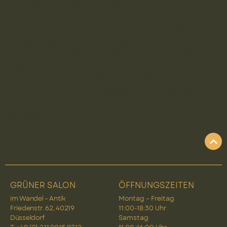
Diese lange goldfarbene Vintage-Kette besticht
durch ihre wunderschönen, ovalen
Schmuckelemente, die in einem harmonischen
Design eingefügt sind. Der glänzende Goldton
sorgt für eine edle Ausstrahlung, während die
eleganten, ovalen Elemente der Kette einen
zeitlosen Charme verleihen. Perfekt für besondere
Anlässe oder als edles Highlight im Alltag, bringt
diese Kette jeden Look zum Strahlen. Ein
klassisches […]
GRÜNER SALON
ÖFFNUNGSZEITEN
im Wandel – Antik
Montag – Freitag
Friedenstr. 62, 40219
11:00-18:30 Uhr
Düsseldorf
Samstag