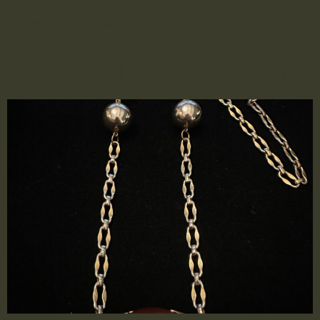
besonderen, zeitlosen Charakter. Ein schönes
Schmuckstück das sowohl offen getragen als auch
mehrfach gelegt werden kann.
2502059 – Lange Vintage-Kette