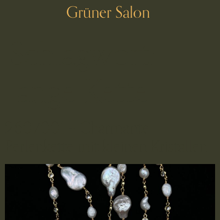
Grüner Salon
Schlagwort:
lange Kette
2607001 – Charmante
Perlenkette mit kleinen Kristallen