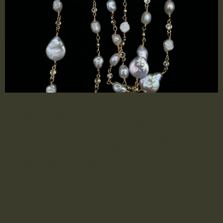
Eine wunderschöne, lange Perlenkette mit
unregelmäßigen Barockperlen in verschiedenen
Größen, die je nach Licht zart schimmern ( Mother
of Pearl). Funkelnde Kristalle an einer goldfarbenen
Kette setzen dazwischen elegante Akzente. Durch
ihre großzügige Länge lässt sie sich einfach lang
tragen oder doppelt gewickelt für einen femininen
Look – ein zeitloses Unikat mit natürlichem Charme.
2606011 – Lange Vintage-Kette