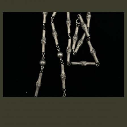
mit Gliedern
Lange Vintage-Kette in Silberoptik aus detailreich
gearbeiteten Bambusstab-Gliedern mit kleinen
silbernen Kugelperlen als Zwischenelemente. Das
natürliche Bambusdesign verleiht ihr einen