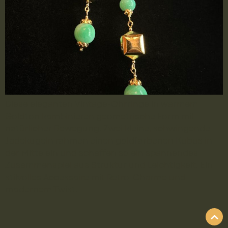
Diese eleganten Vintage-Ohrringe in warmem
Goldton kombinieren geometrische Form mit
natürlicher Bewegung. Zwei kleine, schwingende
Jadekugeln rahmen einen goldfarbenen Kubus in
der Mitte ein und schaffen so ein spannendes
Zusammenspiel aus Struktur und Leichtigkeit. Ein
stilvolles Accessoire mit Retro-Charme und
modernem Twist.