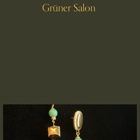
Grüner Salon
Schlagwort:
Kubus
2505030 – Vintage-Ohrringe mit
kleinem Kubus