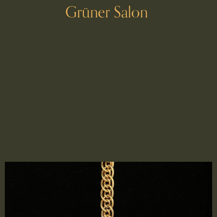
Grüner Salon
Schlagwort:
Kettenglieder
2604037 – Kettenglieder-
Vintage-Armband