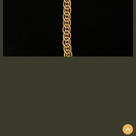
Das Vintage-Armband aus vergoldeten
Kettengliedern überzeugt durch sein markantes
und zugleich elegantes Design. Die klassischen
Glieder verleihen dem Schmuckstück eine zeitlose
Ausstrahlung mit moderner Stärke. Als stilvolles
Vintage-Piece lässt es sich vielseitig kombinieren
und setzt jedem Outfit einen edlen,
selbstbewussten Akzent.