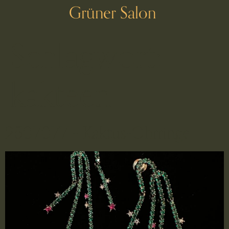
Grüner Salon
Schlagwort:
kakteen
2507077 – Kaktus-Ohrringe