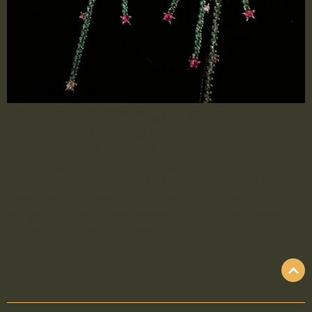
Diese charmanten Ohrringe in zartem
Kaktusdesign setzen spielerische Akzente mit
einem Hauch Naturflair. In frischem Grün gehalten
und fein gearbeitet, schwingen sie bei jeder
Bewegung leicht mit und verleihen deinem Look
lebendige Leichtigkeit. Ein besonderer Hingucker
für alle, die das Außergewöhnliche lieben – stilvoll,
originell und voller Charakter.