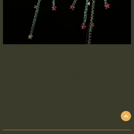
Diese charmanten Ohrringe in zartem
Kaktusdesign setzen spielerische Akzente mit
einem Hauch Naturflair. In frischem Grün gehalten
und fein gearbeitet, schwingen sie bei jeder
Bewegung leicht mit und verleihen deinem Look
lebendige Leichtigkeit. Ein besonderer Hingucker
für alle, die das Außergewöhnliche lieben – stilvoll,
originell und voller Charakter.