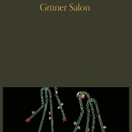
Grüner Salon
Schlagwort:
kaktee
2507077 – Kaktus-Ohrringe