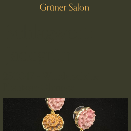
Grüner Salon
Schlagwort:
Jadegrün
2511047 – Wunderschöne
Phantasie-Ohrringe