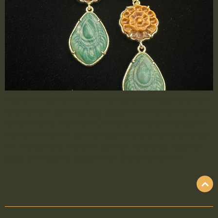
Diese wunderschönen Phantasieohrringe vereinen
drei perfekt aufeinander abgestimmte Elemente in
zartem Rosé, warmem Camel und edlem Jadegrün.
Die Kombination der farbigen Zierelemente erzeugt
ein modernes, zugleich sanftes Farbspiel, das bei
jeder Bewegung elegant zur Geltung kommt.