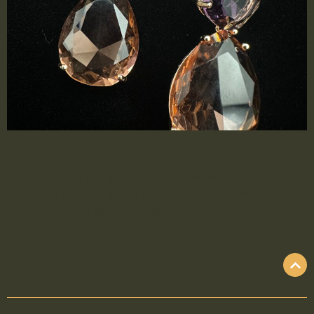
Diese wunderschönen Ohrringe vereinen einen
honigfarbenen, tropfenförmigen Anhänger mit
einem zarten lilafarbenen Steckerteil. Das warme
Farbspiel schafft einen harmonischen, femininen
Look und setzt gleichzeitig einen eleganten,
modernen Akzent.