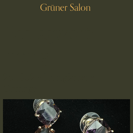
Grüner Salon
Schlagwort:
honig
2511052 – Honigfarbene
Ohrringe