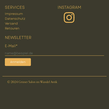
SERVICES
INSTAGRAM
Impressum
Datenschutz
Versand
Retouren
NEWSLETTER
E-Mail*
Anmelden
© 2024 Grüner Salon im Wandel Antik