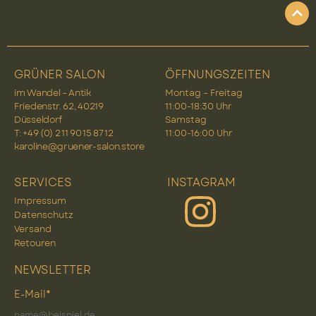
GRÜNER SALON
ÖFFNUNGSZEITEN
im Wandel – Antik
Montag – Freitag
Friedenstr. 62, 40219
11:00-18:30 Uhr
Düsseldorf
Samstag
T: +49 (0) 2 11 90 15 87 12
11:00-16:00 Uhr
karoline@gruener-salon.store
SERVICES
INSTAGRAM
Impressum
Datenschutz
Versand
Retouren
NEWSLETTER
E-Mail*