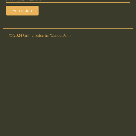
Anmelden
© 2024 Grüner Salon im Wandel Antik