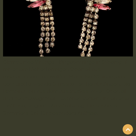
Glamouröse Vintage-Hängeohrringe in Silberoptik
mit einem fächerförmigen Oberteil aus
rosafarbenen und weißen Marquise-Steinen, aus
dem drei funkelnde Strassketten herabhängen. Die
Kombination aus dem ausdrucksstarken Oberteil
und den beweglichen Kettchen verleiht ihnen eine
festliche, elegante Ausstrahlung. Ein schönes
Sammlerstück für besondere Anlässe.