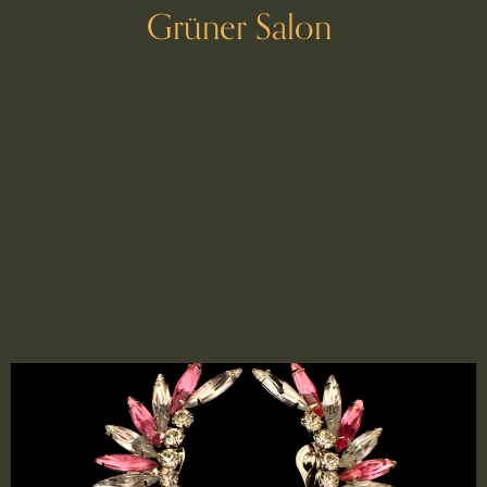
Grüner Salon
Schlagwort:
Glamourös
2606025 – Elegante Vintage-
Ohrclips mit Rosa Akzenten