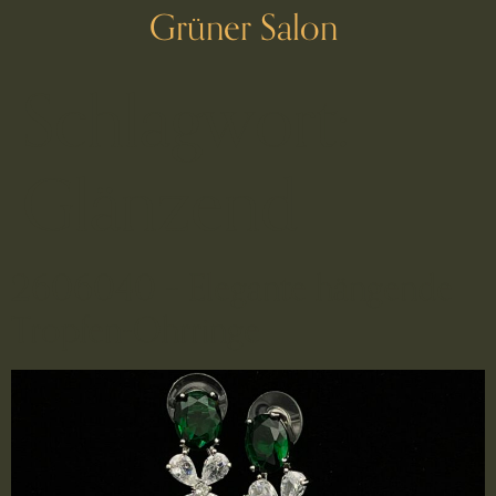
Grüner Salon
Schlagwort:
Glänzend
2606040 – Elegante hängende
Tropfen-Ohrringe