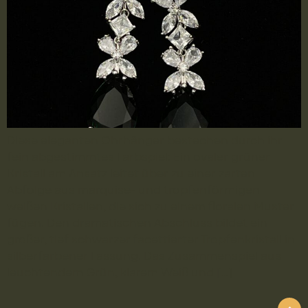
Diese eleganten Ohrhänger bestechen durch ihr
fein abgestimmtes Farbspiel: Ein ovaler grüner
Kristall am Ansatz leitet über zu einer zarten
Abfolge aus marquise- und tropfenförmigen
weißen Kristallen, die sich zu einem floralen Muster
fügen. Den dramatischen Abschluss bildet ein
großer, tief schwarzer facettierter Tropfenkristall in
silberfarbener Fassung. Das Zusammenspiel aus
leuchtendem Grün, klarem Weiß und […]