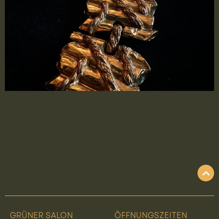
Ein ausdrucksstarkes Design: Dieses goldfarbene
Vintage-Armband besteht aus verbundenen
Elementen in markanter Fesseloptik. Signiert
von Gil d’Agéna, vereint es kraftvolle Eleganz mit
ikonischem 70er-Jahre-Charme.
GRÜNER SALON
ÖFFNUNGSZEITEN