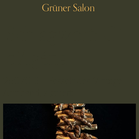
Grüner Salon
Schlagwort:
Gil
d’Agéna
2507013 – Fesselndes Vintage-
Armband, signiert