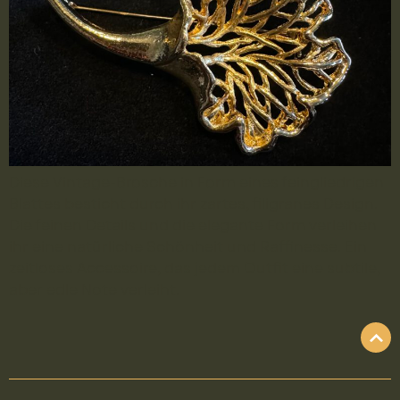
Diese Vintage-Brosche in Form eines feingliedrigen
Blattes besticht durch ihr zartes, filigranes Design.
Die feinen Details und die elegante Form verleihen
ihr eine natürliche Schönheit und Raffinesse. Ein
zeitloses Accessoire, das jedem Outfit eine subtile,
aber edle Note verleiht.