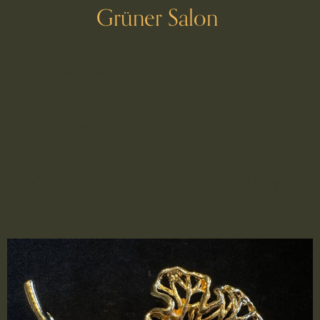
Grüner Salon
Schlagwort:
flora
2503017 – Feingliedriges Blatt,
Vintagebrosche