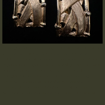
Diese goldfarbenen Vintage-Ohrclips sind inspiriert
von der natürlichen Schönheit geflochtenen
Schilfs und verleihen jedem Look einen Hauch von
organischer Eleganz. Die kunstvoll geformten Clips
erinnern an zarte Schilfblattstrukturen, die durch
den glänzenden Goldton perfekt zur Geltung
kommen. Sie sind ein stilvolles Accessoire für
Frauen, die zeitlose Schönheit mit einem Hauch
Naturverbundenheit schätzen. Diese Ohrclips sind
[…]