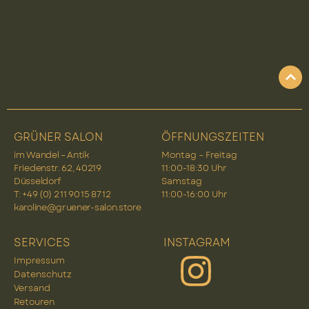
jedem Look einen Hauch Glamour – perfekt für
besondere Anlässe oder als stilvoller Hingucker im
Alltag.
GRÜNER SALON
ÖFFNUNGSZEITEN
im Wandel – Antik
Montag – Freitag
Friedenstr. 62, 40219
11:00-18:30 Uhr
Düsseldorf
Samstag
T: +49 (0) 2 11 90 15 87 12
11:00-16:00 Uhr
karoline@gruener-salon.store
SERVICES
INSTAGRAM
Impressum
Datenschutz
Versand
Retouren