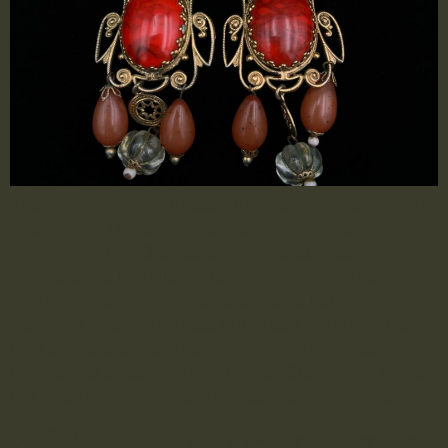
Ausdrucksstarke Vintage-Ohrringe im orientalisch
inspirierten Design, mit großen, ovalen Cabochons
in warmem Rot-Orange als Blickfang. Filigrane,
goldfarbene Metallarbeiten mit Ranken- und
Sternmotiven umrahmen die Steine kunstvoll,
während tropfenförmige Anhänger in Terrakotta
und changierendem Perlmutt-Look für elegante
Bewegung sorgen. Ein opulentes Statement-Piece
mit orientalischem Flair für besondere Anlässe.
2507042 – Chandelier-Ohrringe