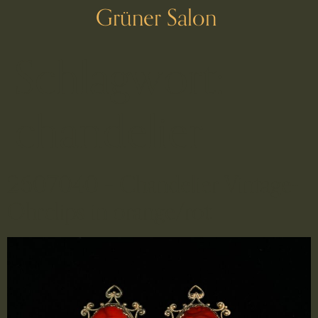
Grüner Salon
Schlagwort:
chandelier
2607040 – Chandelier Vintage-
Ohrclips in orange/rot