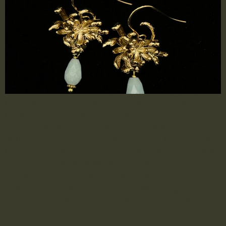
Diese filigranen Ohrhänger verbinden botanische
Detailfreude mit zarter Farbigkeit: Ein reich
strukturierter, goldfarben gearbeiteter
Blütenaufsatz mit feinen Blättern und Blütendetails
hängt an einem goldfarbenen Ohrhaken und trägt
einen facettierten, hellblauen Tropfenstein als
Anhänger. Die Kombination aus warmem Gold und
dem sanften Hellblau des Steins wirkt zugleich
verspielt und elegant – ein feines Schmuckstück
mit viel […]