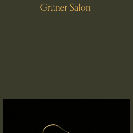
Grüner Salon
Schlagwort:
Botanisch
2606046 – Feine Blüten
Ohrringe mit Perle