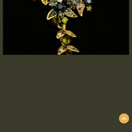
Diese kunstvoll gestaltete Brosche begeistert mit
einem harmonischen Zusammenspiel aus floralen
Details und facettierten Schmucksteinen in
verschiedenen Farben. Das elegante Design verleiht
dem Accessoire eine edle und feminine
Ausstrahlung. Ein stilvoller Blickfang für Blazer,
Kleider, Schals oder Taschen.