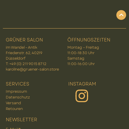
GRÜNER SALON
ÖFFNUNGSZEITEN
im Wandel – Antik
Montag – Freitag
Friedenstr. 62, 40219
11:00-18:30 Uhr
Düsseldorf
Samstag
T: +49 (0) 2 11 90 15 87 12
11:00-16:00 Uhr
karoline@gruener-salon.store
SERVICES
INSTAGRAM
Impressum
Datenschutz
Versand
Retouren
NEWSLETTER