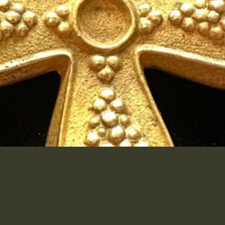
besticht durch sein puristisches Design und zeitlose E
und eine subtile Symbolik. Der Anhänger ist mit der r
ammlerstück für Liebhaber edler Schmuckkunst macht.