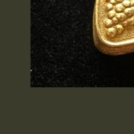
Dieser goldfarbene Vintage-Kreuzanhänger 
Form verkörpert er klassische Schönheit 
versehen, was ihn zu einem besonderen S
Alltag als auch zu […]