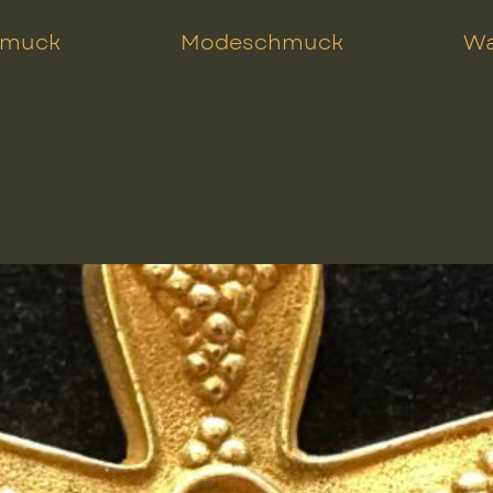
hmuck
Modeschmuck
Wa
rthus Bertrand
nhänger von Arthus Bertrand