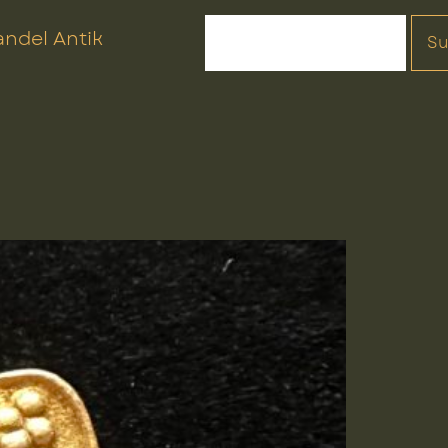
ndel Antik
S