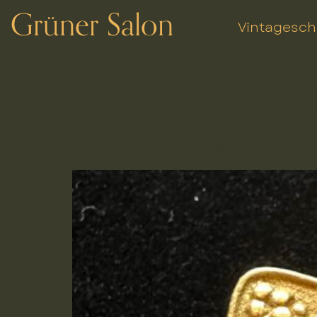
Grüner Salon
Vintagesc
Schlagwort:
A
2502090 – Vintage-Kreuza