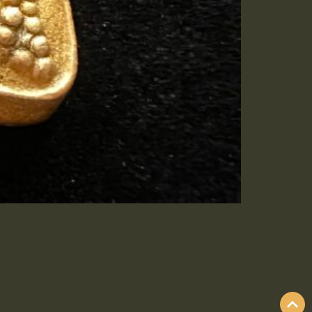
leganz. Mit seiner klaren, schlichten
enommierten Signatur „Arthus Bertrand“
 Ein perfektes Accessoire, das sowohl im