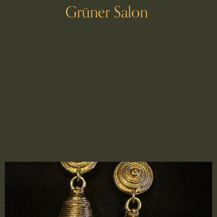
Grüner Salon
Schlagwort:
Antike
2503042 – Vintage-Ohrclips in
antikem Design