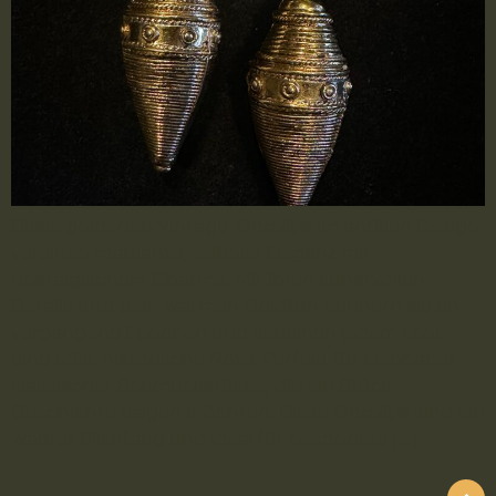
Diese goldenen Vintage-Ohrclips im antiken Design
vereinen markante, zeitlose Eleganz mit
nostalgischem Charme. Mit ihren kunstvollen
Details und dem warmen Goldton erinnern sie an
vergangene Epochen und verleihen jedem Look
eine edle, historische Note. Perfekt für Liebhaber
klassischer Schmuckstücke, die ein Stück
Geschichte tragen möchten. Diese Ohrclips sind ein
wahrer Blickfang und ideal für besondere […]