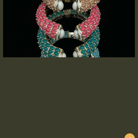
Ein stilvoller Armreif, verziert mit fein gearbeiteten,
farbigen Resinen, die dem Schmuckstück eine
besondere Ausstrahlung verleihen. Die
harmonische Kombination aus edlen Details und
leuchtenden Farben macht dieses Accessoire zu
einem echten Blickfang – perfekt für besondere
Anlässe oder als farbenfrohes Highlight im Alltag.
Erhältlich in folgenden Farben:Cream, Rosé, Nude,
Pink, Acqua und Türkis.