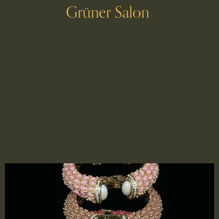
Grüner Salon
Schlagwort:
acqua
2605001 – Statement Armreifen
in tollen Farben