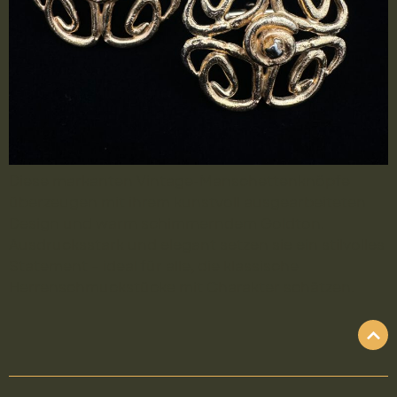
Diese markanten Vintage-Manschettenknöpfe
überzeugen mit ihrem kunstvoll ausgearbeiteten
Design und warm schimmerndem Goldton.
Ausdrucksstark und elegant setzen sie ein stilvolles
Statement – ideal für alle, die klassische
Herrenschmuckstücke mit Charakter schätzen.