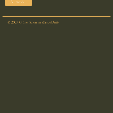
Anmelden
© 2024 Grüner Salon im Wandel Antik